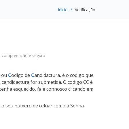
Inicio
Verificação
oa compreenção e seguro
, ou
C
odigo de
C
andidactura, é o codigo que
candidactura for submetida. O codigo CC é
 tenha esquecido, fale connosco clicando em
 o seu número de celuar como a Senha.