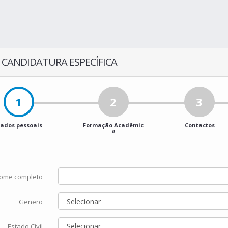
 CANDIDATURA ESPECÍFICA
1
2
3
ados pessoais
Formação Acadêmic
Contactos
a
ome completo
Genero
Estado Civil