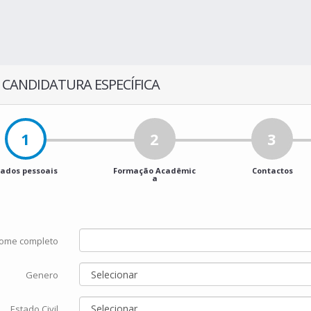
 CANDIDATURA ESPECÍFICA
1
2
3
ados pessoais
Formação Acadêmic
Contactos
a
ome completo
Genero
Estado Civil